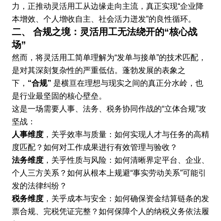
力，正推动灵活用工从边缘走向主流，真正实现“企业降
本增效、个人增收自主、社会活力迸发”的良性循环。
二、 合规之境：灵活用工无法绕开的“核心战
场”
然而，将灵活用工简单理解为“发单与接单”的技术匹配，
是对其深刻复杂性的严重低估。蓬勃发展的表象之
下，
“合规”
是横亘在理想与现实之间的真正分水岭，也
是行业最坚固的核心壁垒。
这是一场需要人事、法务、税务协同作战的“立体合规”攻
坚战：
人事维度
，关乎效率与质量：如何实现人才与任务的高精
度匹配？如何对工作成果进行有效管理与验收？
法务维度
，关乎性质与风险：如何清晰界定平台、企业、
个人三方关系？如何从根本上规避“事实劳动关系”可能引
发的法律纠纷？
税务维度
，关乎成本与安全：如何确保资金结算链条的发
票合规、完税凭证完整？如何保障个人的纳税义务依法履