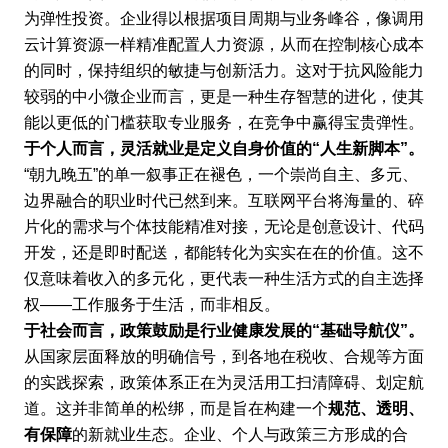
为弹性投资。企业得以根据项目周期与业务峰谷，像调用
云计算资源一样精准配置人力资源，从而在控制核心成本
的同时，保持组织的敏捷与创新活力。这对于抗风险能力
较弱的中小微企业而言，更是一种生存智慧的进化，使其
能以更低的门槛获取专业服务，在竞争中赢得宝贵弹性。
于个人而言，灵活就业是定义自身价值的“人生新脚本”。
“朝九晚五”的单一叙事正在褪色，一个崇尚自主、多元、
边界融合的职业时代已然到来。互联网平台将海量的、碎
片化的需求与个体技能精准对接，无论是创意设计、代码
开发，还是即时配送，都能转化为实实在在的价值。这不
仅意味着收入的多元化，更代表一种生活方式的自主选择
权——工作服务于生活，而非相反。
于社会而言，政策鼓励是行业健康发展的“基础导航仪”。
从国家层面释放的明确信号，到各地在税收、合规等方面
的实践探索，政策体系正在为灵活用工扫清障碍、划定航
道。这并非简单的松绑，而是旨在构建一个
规范、透明、
有保障
的新就业生态。企业、个人与政策三方形成的合