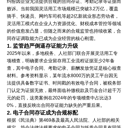
纠纷因企业无法提供合规的合同存证、考勤记录等证据而
败诉。当前我国灵活用工市场规模已突破3.2万亿，覆盖
骑手、快递员、网约车司机等超2亿新就业形态劳动者，
灵活用工模式在企业人力资源优化、财税成本管控等领域
的价值愈发凸显，但随之而来的合规监管也持续收紧，合
同存证调取能力已成为企业经营的核心刚需。
1. 监管趋严倒逼存证能力升级
2025年以来，多地税务、人社部门联合开展灵活用工专
项稽查，明确要求企业留存用工全流程证据至少2年备
查，其中电子合同、考勤记录、薪酬发放凭证是核心核查
材料。参考资料显示，某年流水8000万的灵工平台因无
法提供具备数字证书、时间戳的有效电子合同，被税务部
门认定为证据无效，最终面临补缴税款及罚金合计超千万
元的处罚，这类案例在2024年的专项稽查中占比达3
0%，直接反映出合同存证能力缺失的严重后果。
2. 电子合同存证成为合规标配
根据《民法典》第469条及最高人民法院、人社部的相关
规定，符合法律法规要求的电子合同与纸质合同具有同等