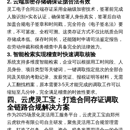
2. 云端加密存储确保证据合法有效
灵工电子合同云端存证采用金融级加密技术，签署前完成
人脸识别+实名认证，确保签署人身份真实，签署后自动
加盖合规电子签章和时间戳，完全符合《电子签名法》要
求，不可篡改、全程可溯。这类存证方式不仅比纸质合同
存储成本低、保存时间长，还能随时申请司法鉴定报告，
在劳动仲裁和税务稽查中具备完全的法律效力。
3. 智能检索实现稽查时快速调取核验
系统支持多维度智能检索，企业可以根据用工时间段、人
员身份、项目类型等关键词，一键调取指定批次的全部合
同及关联的考勤记录、发薪凭证、报税证明等材料，无需
人工翻找档案，原本需要3-5天才能完成的调取工作可以
缩短至几分钟，完全满足稽查的时效性要求。
四、云虎灵工宝：打造合同存证调取
全链路合规解决方案
作为2025场景化灵活用工服务平台，云虎灵工宝由郑州
云虎软件有限公司自主研发，聚焦灵活用工合规管理需
求，打造了任务、合同、资金、税务发票四流合一的全流