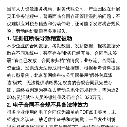
当前人力资源服务机构、财务代账公司、产业园区在开展
灵工业务过程中，普遍面临合同存证管理混乱的问题，不
仅难以应对税务稽查和劳动仲裁，还可能引发财税合规风
险、劳动纠纷赔偿等多重损失。
1. 证据链断裂导致稽查被动
不少企业的合同数据、考勤数据、发薪数据、报税数据分
散在不同系统中，甚至存在“业务已经开展、合同尚未签
署”“资金已发放、合同未归档”的情况，业务流、合同流、
资金流、发票流无法形成闭环证据链。根据参考资料披露
的典型案例，北京某网络科技公司因采用“假外包真派
遣”模式，无法提供清晰界定权责的合规合同及完整存
证，最终被判定为存在去劳动关系化违规行为，需为近2
00名灵活就业人员补缴社保及罚金合计320万元。
2. 电子合同不合规不具备法律效力
很多企业使用的电子合同仅为简单的PDF点击签署，未
经过实名认证、缺乏数字证书和时间戳，一旦发生纠纷，
很容易被质疑“非本人真实意愿签署”，无法作为有效证据