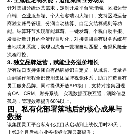
2. 全流程定制功能，适配集团业务场景
针对集团分级运营需求，定制开发平台管理端、区域运营
商端、企业服务端、个人创客端四大端口，支持区域运营
商独立账号管理、分润自动核算、自定义结算规则等功
能。结算环节实现智能算薪、一键发薪、个税自动申报、
发票批量开具的全流程自动化，对接集团自有财务系统与
当地税务系统，实现四流合一数据自动匹配，合规风险全
流程可控。
3. 独立品牌运营，赋能业务溢价增长
所有端口支持集团自有品牌标识自定义，从域名、登录界
面到操作流程全部使用集团品牌视觉体系，助力打造自有
灵工服务品牌。同时提供开放API接口，支持对接集团现
有OA、CRM、财务系统，实现数据互联互通，消除信息
孤岛，管理效率提升60%以上。
四、私有化部署落地后的核心成果与
数据
该集团灵工平台私有化项目从启动到上线仅用时28天，
上线3个月后核心业务指标实现显著提升：