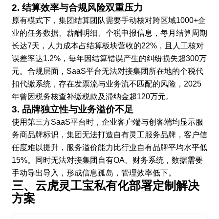
2. 结算效率与合规风险双重压力
原有模式下，集团结算团队需要手动核对跨区域1000+企
业的任务数据、薪酬明细、个税申报信息，每月结算周期
长达7天，人力成本占结算板块营收的22%，且人工核对
误差率达1.2%，每年因结算错误产生的纠纷损失超300万
元。合规层面，SaaS平台无法对接集团所在地的个税代
扣代缴系统，存在发票流与业务流不匹配的风险，2025
年曾因税务核查补缴税款及滞纳金超120万元。
3. 品牌独立性与业务溢价不足
使用第三方SaaS平台时，企业客户端与创客端均显示服
务商品牌标识，集团无法打造自有灵工服务品牌，客户信
任度难以提升，服务溢价能力比行业自有品牌平均水平低
15%。同时无法对接集团自有OA、财务系统，数据需要
手动导出导入，形成信息孤岛，管理效率低下。
三、云虎灵工宝私有化部署定制解决
方案