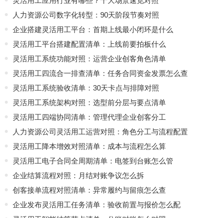
灵活用工应用行业有哪些？十大场景速览对照
人力资源公司数字化转型：90天阶段节奏对照
企业搭建灵活用工平台：首期上线最小闭环是什么
灵活用工平台搭建配置清单：上线前要拍板什么
灵活用工系统功能对照：运营企业创客角色清单
灵活用工四流合一排查清单：任务合同资金发票怎么查
灵活用工系统验收清单：30天卡点与排障对照
灵活用工系统架构对照：选型前分层与要点清单
灵活用工四端协同清单：管理代理企业创客分工
人力资源公司灵活用工运营对照：角色分工与流程配置
灵活用工降本增效对照清单：成本与流程怎么算
灵活用工电子合同全周期清单：电签到台账怎么管
企业结算流程对照：月结对账争议怎么拆
创客接单流程对照清单：异常履约与留痕怎么查
企业发布灵活用工任务清单：验收前置与报价怎么配