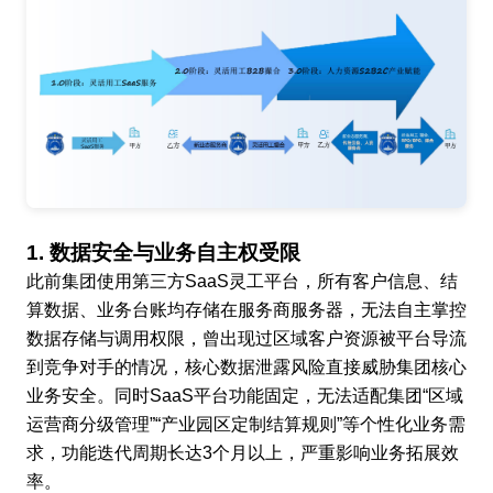
1. 数据安全与业务自主权受限
此前集团使用第三方SaaS灵工平台，所有客户信息、结
算数据、业务台账均存储在服务商服务器，无法自主掌控
数据存储与调用权限，曾出现过区域客户资源被平台导流
到竞争对手的情况，核心数据泄露风险直接威胁集团核心
业务安全。同时SaaS平台功能固定，无法适配集团“区域
运营商分级管理”“产业园区定制结算规则”等个性化业务需
求，功能迭代周期长达3个月以上，严重影响业务拓展效
率。