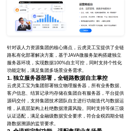
针对该人力资源集团的核心痛点，云虎灵工宝提供了全链
路私有化部署解决方案，基于JAVA微服务架构搭建独立
服务器环境，实现数据100%自主可控，同时支持个性化
功能定制，满足集团多场景业务需求。
1. 独立服务器部署，全链路数据自主掌控
云虎灵工宝为集团部署独立物理服务器，所有业务数据、
客户信息、结算记录均存储在集团自有服务器，平台提供
源码交付，支持集团技术团队自主进行功能迭代与数据运
维，从底层架构上杜绝数据泄露风险。同时支持等保三级
认证适配，满足金融级数据安全要求，符合金税四期全链
路数据溯源的监管要求。