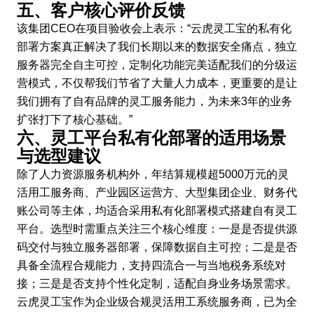
五、客户核心评价反馈
该集团CEO在项目验收会上表示：“云虎灵工宝的私有化
部署方案真正解决了我们长期以来的数据安全痛点，独立
服务器完全自主可控，定制化功能完美适配我们的分级运
营模式，不仅帮我们节省了大量人力成本，更重要的是让
我们拥有了自有品牌的灵工服务能力，为未来3年的业务
扩张打下了核心基础。”
六、灵工平台私有化部署的适用场景
与选型建议
除了人力资源服务机构外，年结算规模超5000万元的灵
活用工服务商、产业园区运营方、大型集团企业、财务代
账公司等主体，均适合采用私有化部署模式搭建自有灵工
平台。选型时需重点关注三个核心维度：一是是否提供源
码交付与独立服务器部署，保障数据自主可控；二是是否
具备全流程合规能力，支持四流合一与当地税务系统对
接；三是是否支持个性化定制，适配自身业务场景需求。
云虎灵工宝作为企业级合规灵活用工系统服务商，已为全