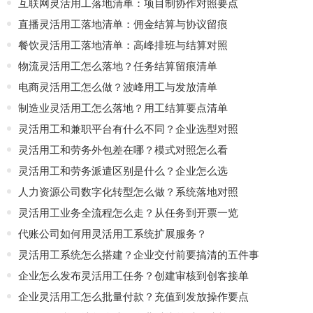
互联网灵活用工落地清单：项目制协作对照要点
直播灵活用工落地清单：佣金结算与协议留痕
餐饮灵活用工落地清单：高峰排班与结算对照
物流灵活用工怎么落地？任务结算留痕清单
电商灵活用工怎么做？波峰用工与发放清单
制造业灵活用工怎么落地？用工结算要点清单
灵活用工和兼职平台有什么不同？企业选型对照
灵活用工和劳务外包差在哪？模式对照怎么看
灵活用工和劳务派遣区别是什么？企业怎么选
人力资源公司数字化转型怎么做？系统落地对照
灵活用工业务全流程怎么走？从任务到开票一览
代账公司如何用灵活用工系统扩展服务？
灵活用工系统怎么搭建？企业交付前要搞清的五件事
企业怎么发布灵活用工任务？创建审核到创客接单
企业灵活用工怎么批量付款？充值到发放操作要点