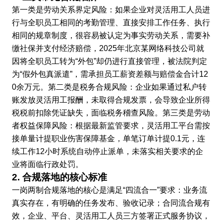
第一类是劳动关系界定风险：如果企业对灵活用工人员进
行与全职员工相同的考勤管理、直接安排工作任务、执行
相同的规章制度，很容易被认定为事实劳动关系，需要补
缴社保并支付经济赔偿，2025年北京某网络科技公司就
因将全职员工转为“外包”却仍进行直接管理，被法院判定
为“假外包真派遣”，需承担员工薪资差额与赔偿金合计12
0余万元。第二类是税务合规风险：企业如果通过私户转
账发放灵活用工报酬，未取得合规发票，会导致企业所得
税税前扣除凭证缺失，面临税务稽查风险。第三类是劳动
者权益保障风险：根据最新监管要求，灵活用工平台需按
接单量计提职业伤害保障基金，单笔订单计提0.1元，连
续工作12小时系统自动停止派单，未落实相关要求的企
业将面临行政处罚。
2. 合规落地的核心标准
一岗两制合规落地的核心是满足“四流合一”要求：业务流
真实存在，有明确的任务发布、验收记录；合同流合规有
效，企业、平台、灵活用工人员三方签署正式服务协议，